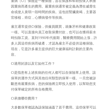
重病（CI）保險是一種保險，旨在保護和幫助投保人承擔
因重病而產生的費用。嚴重疾病通常被定義為潛在威脅生
命或使人衰弱一段時間的疾病。這包括腎臟衰竭，主要器
官移植，癌症，心髒病發作等疾病。
雇主通常提供CI保險，供僱員購買，就像牙科和健康政策
一樣。可以直接向員工收取保費付款，也可以在獲得薪水
時扣除工資。直到1990年代後期，醫療費用開始上漲，許
多人因這些疾病而破產，才認為雇主不必提供這種保險。
現在，它是許多雇主提供的巨大健康福利計劃的主要內
容。
CI適用於誰以及它如何工作？
CI是指患有上述疾病的任何人都可以在保險單上使用。該
保單的運作方式與其他任何類型的保單一樣。一旦您被診
斷患有嚴重疾病，您的保險將立即投入使用，以幫助您支
付保單確定的所有合格費用。
CI承擔哪些費用？
大多數保單都認為該保險涵蓋了若干費用。這些保單可以